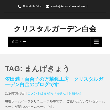
03-3441-7456
s-info@abox2.so-net.ne.jp
クリスタルガーデン白金
メニュー
TAG: まんげきょう
依田満・百合子の万華鏡工房 クリスタルガ
ーデン白金のブログです
2024年3月8日
|
コメントはまだありません
|
お知らせ
現在ホームページをリニューアル中です。 ご覧いただいているホーム
ページが新しいホームページです。